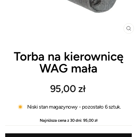
ZA
(E
Torba na kierownicę
WAG mała
Cena
95,00 zł
regularna
Niski stan magazynowy - pozostało 6 sztuk.
Najniższa cena z 30 dni:
95,00 zł