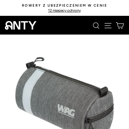
Przejdź
ROWERY Z UBEZPIECZENIEM W CENIE
do
12 miesięcy ochrony
Wstrzymaj
treści
pokaz
Szukaj
Nawiga
K
slajdów