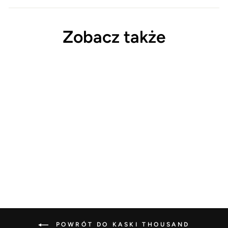
Zobacz także
Chwilowy brak
Kask Thousand Heritage 2.0
Pelham Blue M
399,00 zł
POWRÓT DO KASKI THOUSAND