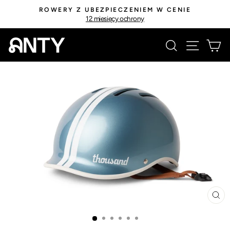
Przejdź
ROWERY Z UBEZPIECZENIEM W CENIE
do
12 miesięcy ochrony
Wstrzymaj
treści
pokaz
Szukaj
Nawiga
K
slajdów
ZA
(E