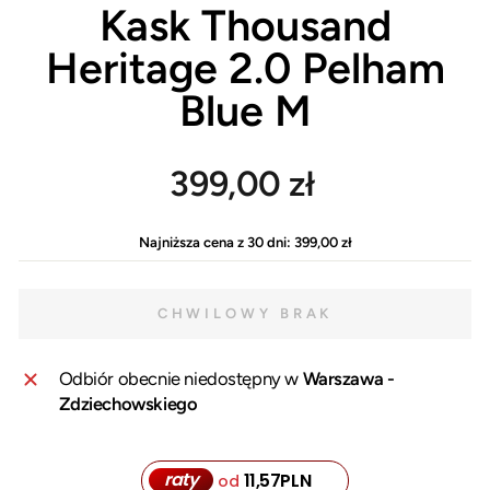
Kask Thousand
Heritage 2.0 Pelham
Blue M
Cena
399,00 zł
regularna
Najniższa cena z 30 dni:
399,00 zł
CHWILOWY BRAK
Odbiór obecnie niedostępny w
Warszawa -
Zdziechowskiego
raty
11,57
PLN
od