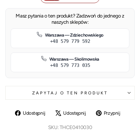
Masz pytania o ten produkt? Zadzwoń do jednego z
naszych sklepów:
Warszawa — Zdziechowskiego
+48 579 779 592
Warszawa — Skolimowska
+48 579 773 035
ZAPYTAJ O TEN PRODUKT
Udostępnij
Tweetnij
Przypn
Udostępnij
Udostępnij
Przypnij
na
na
na
Facebooku
X
Pinter
SKU: THCE0410030